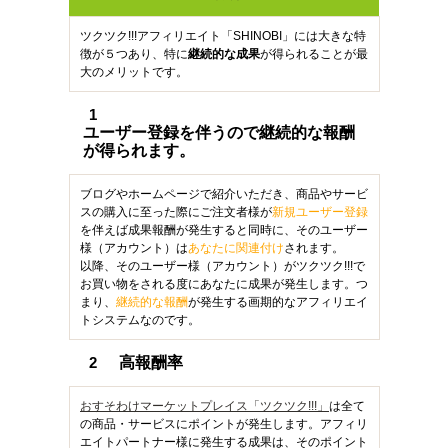
ツクツク!!!アフィリエイト「SHINOBI」には大きな特
徴が５つあり、特に
継続的な成果
が得られることが最
大のメリットです。
1
ユーザー登録を伴うので継続的な報酬
が得られます。
ブログやホームページで紹介いただき、商品やサービ
スの購入に至った際にご注文者様が
新規ユーザー登録
を伴えば成果報酬が発生すると同時に、そのユーザー
様（アカウント）は
あなたに関連付け
されます。
以降、そのユーザー様（アカウント）がツクツク!!!で
お買い物をされる度にあなたに成果が発生します。つ
まり、
継続的な報酬
が発生する画期的なアフィリエイ
トシステムなのです。
2
高報酬率
おすそわけマーケットプレイス「ツクツク!!!」
は全て
の商品・サービスにポイントが発生します。アフィリ
エイトパートナー様に発生する成果は、そのポイント