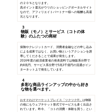
の２０％となります。
高ポイント還元がウリのショッピングポータルサイト
なので、アフィリエイトパートナー様への報酬も高還
元となります。
3
物販（モノ）とサービス（コトの体
験）のふたつの商材
保険やクレジットカード、消費者金融などの申し込み
による成果ではなく、お買い物というアクションを誘
導してくださることで成果が発生します。
2016年度の経済産業省の発表資料では物販系分野で
約8兆円、サービス系分野で5兆3千億円の流通がイン
ターネット上で発生しています。
4
多彩な商品ラインアップの中から好き
な物を選べます。
おすそわけマーケットプレイス「ツクツク!!!」
は物販
の他にもウェブチケット形式でサービスも多く出品さ
れています。昨今、「コトの消費・体験を買う」とい